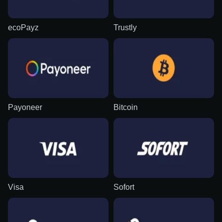
ecoPayz
Trustly
Payoneer
Bitcoin
Visa
Sofort