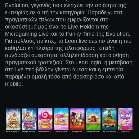
Evolution, γεγονός που ενισχύει την ποιότητα της
εμπειρίας σε αυτή την κατηγορία. Παραδείγματα
πραγματικών τίτλων που εμφανίζονται στο
οικοσύστημά μας είναι το Live Holdem της
Microgaming Live και το Funky Time της Evolution.
Για πολλούς παίκτες, το Leon live casino είναι η πιο
καθηλωτική πλευρά της πλατφόρμας, επειδή
συνδυάζει αμεσότητα, αλληλεπίδραση και αίσθηση
πραγματικού τραπεζιού. Στο Leon login, η μετάβαση
στο live περιβάλλον γίνεται άμεσα και η εμπειρία
παραμένει ομαλή τόσο από desktop όσο και από
mobile.