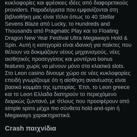
κυκλοφορίες και φρέσκιες ιδέες από διαφορετικούς
providers. Παραδείγματα που εμφανίζονται στη
βιβλιοθήκη μας είναι τίτλοι όπως το 40 Stellar
Sevens Blaze από Lucky, το Hundreds and
Thousands από Pragmatic Play και το Floating
Dragon New Year Festival Ultra Megaways Hold &
Spin. Αυτή η κατηγορία είναι ιδανική για παίκτες που
θέλουν να δοκιμάζουν νέους μηχανισμούς, νέες
αισθητικές προσεγγίσεις και μοντέρνα bonus
features χωρίς να μένουν μόνο στα κλασικά slots.
Στο Leon casino δίνουμε χώρο σε νέες κυκλοφορίες
επειδή γνωρίζουμε ότι η αίσθηση ανανέωσης είναι
βασικό κομμάτι της εμπειρίας. Έτσι, το Leon greece
και το Leon Eλλαδα διατηρούν το περιεχόμενο
διαρκώς ζωντανό, με τίτλους που προσφέρουν από
simple spins μέχρι πιο σύνθετα hold-and-spin ή
Megaways χαρακτηριστικά.
Crash παιχνίδια