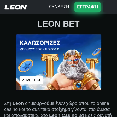
ΣΎΝΔΕΣΗ
ΕΓΓΡΑΦΉ
LEON BET
Στη
Leon
δημιουργούμε έναν χώρο όπου το online
casino και το αθλητικό στοίχημα γίνονται πιο άμεσα
και απολαυστικά. Στο
Leon Casino
θα βρεις δυνατή