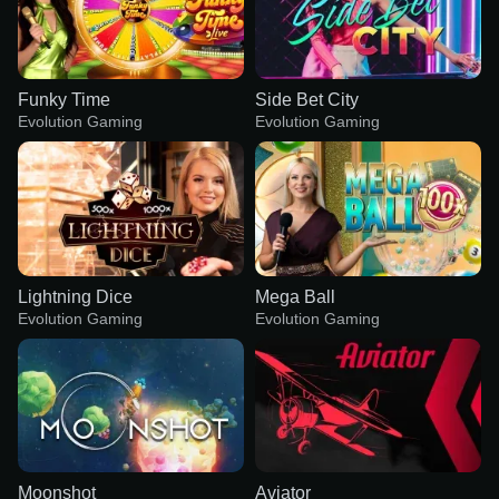
Funky Time
Side Bet City
Evolution Gaming
Evolution Gaming
Lightning Dice
Mega Ball
Evolution Gaming
Evolution Gaming
Moonshot
Aviator