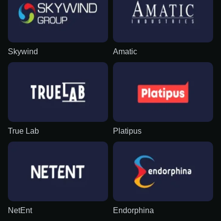
Skywind
Amatic
True Lab
Platipus
NetEnt
Endorphina