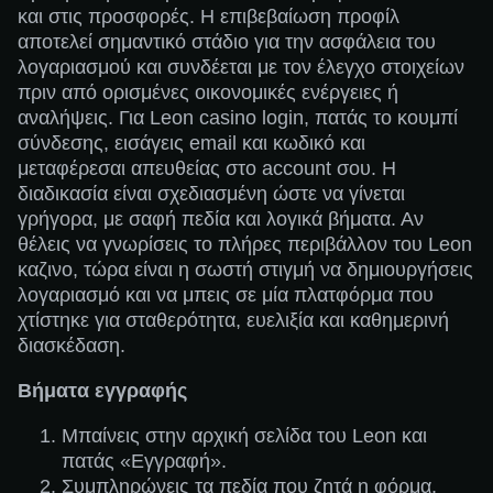
Evolution Gaming
Pragmatic Play
Pragmatic Play
Evolution Gaming
Independent
Play’n GO
και στις προσφορές. Η επιβεβαίωση προφίλ
αποτελεί σημαντικό στάδιο για την ασφάλεια του
λογαριασμού και συνδέεται με τον έλεγχο στοιχείων
πριν από ορισμένες οικονομικές ενέργειες ή
αναλήψεις. Για Leon casino login, πατάς το κουμπί
σύνδεσης, εισάγεις email και κωδικό και
μεταφέρεσαι απευθείας στο account σου. Η
Dream Catcher
Bustabit
Dead or Alive II
Live Blackjack
Lucky Crumbling
Wolf Gold
διαδικασία είναι σχεδιασμένη ώστε να γίνεται
Evolution Gaming
Independent
NetEnt
Evolution Gaming
Gamzix
Pragmatic Play
γρήγορα, με σαφή πεδία και λογικά βήματα. Αν
θέλεις να γνωρίσεις το πλήρες περιβάλλον του Leon
καζινο, τώρα είναι η σωστή στιγμή να δημιουργήσεις
λογαριασμό και να μπεις σε μία πλατφόρμα που
χτίστηκε για σταθερότητα, ευελιξία και καθημερινή
διασκέδαση.
Crazy Time
Big Bass Crash
Starburst
Dragon Tiger
Tower X
Gates of Olympus
Βήματα εγγραφής
Evolution Gaming
Pragmatic Play
NetEnt
Evolution Gaming
Smart Soft
Pragmatic Play
Μπαίνεις στην αρχική σελίδα του Leon και
πατάς «Εγγραφή».
Συμπληρώνεις τα πεδία που ζητά η φόρμα,