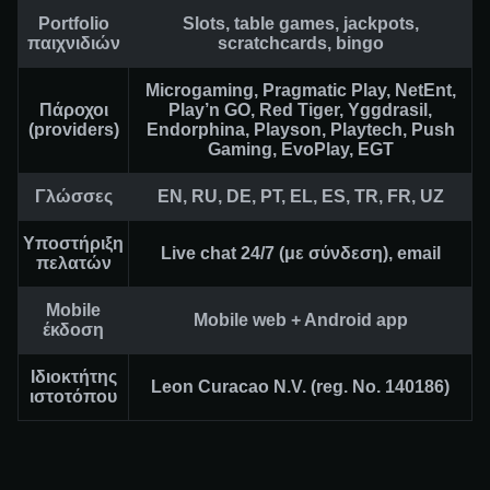
Portfolio
Slots, table games, jackpots,
παιχνιδιών
scratchcards, bingo
Microgaming, Pragmatic Play, NetEnt,
Πάροχοι
Play’n GO, Red Tiger, Yggdrasil,
(providers)
Endorphina, Playson, Playtech, Push
Gaming, EvoPlay, EGT
Γλώσσες
EN, RU, DE, PT, EL, ES, TR, FR, UZ
Υποστήριξη
Live chat 24/7 (με σύνδεση), email
πελατών
Mobile
Mobile web + Android app
έκδοση
Ιδιοκτήτης
Leon Curacao N.V. (reg. No. 140186)
ιστοτόπου